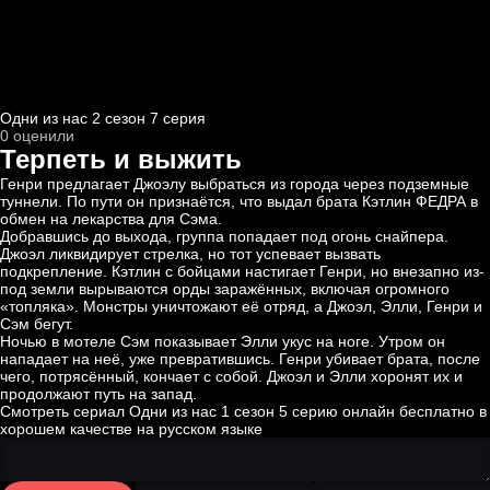
Одни из нас 2 cезон 7 cерия
0
оценили
Терпеть и выжить
Генри предлагает Джоэлу выбраться из города через подземные
туннели. По пути он признаётся, что выдал брата Кэтлин ФЕДРА в
обмен на лекарства для Сэма.
Добравшись до выхода, группа попадает под огонь снайпера.
Джоэл ликвидирует стрелка, но тот успевает вызвать
подкрепление. Кэтлин с бойцами настигает Генри, но внезапно из-
под земли вырываются орды заражённых, включая огромного
«топляка». Монстры уничтожают её отряд, а Джоэл, Элли, Генри и
Сэм бегут.
Ночью в мотеле Сэм показывает Элли укус на ноге. Утром он
нападает на неё, уже превратившись. Генри убивает брата, после
чего, потрясённый, кончает с собой. Джоэл и Элли хоронят их и
продолжают путь на запад.
Смотреть сериал Одни из нас 1 сезон 5 серию онлайн бесплатно в
хорошем качестве на русском языке