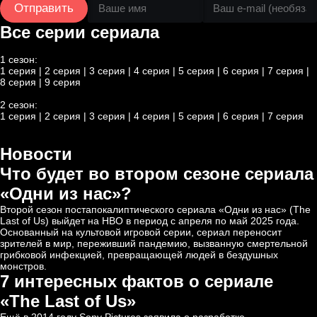
Отправить
Все серии сериала
1 сезон:
1 серия
|
2 серия
|
3 серия
|
4 серия
|
5 серия
|
6 серия
|
7 серия
|
8 серия
|
9 серия
2 сезон:
1 серия
|
2 серия
|
3 серия
|
4 серия
|
5 серия
|
6 серия
|
7 серия
Новости
Что будет во втором сезоне сериала
«Одни из нас»‎?
Второй сезон постапокалиптического сериала
«Одни из нас» (The
Last of Us)
выйдет на HBO в период с апреля по май 2025 года.
Основанный на культовой игровой серии, сериал переносит
зрителей в мир, переживший пандемию, вызванную смертельной
грибковой инфекцией, превращающей людей в бездушных
монстров.
7 интересных фактов о сериале
«The Last of Us»
Ещё в 2014 году Sony Pictures заявила о разработке